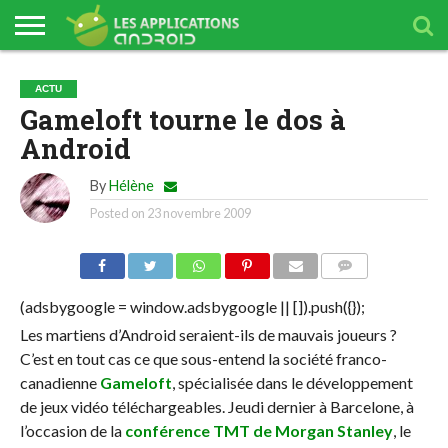
ANNUAIRE
TÉLÉCHARGER
TÉLÉCHARGER
TÉLÉCHARGER
TÉLÉCHARGER
TÉLÉCHARGER
TÉLÉCHARGER
ACTU
FDJ
WINAMAX
PARIONS
BETCLIC
ORANGE
ETORO
Gameloft tourne le dos à
SPORT
BANK
Android
By
Hélène
Posted on
23 novembre 2009
COMMENTS
(adsbygoogle = window.adsbygoogle || []).push({});
Les martiens d’Android seraient-ils de mauvais joueurs ?
C’est en tout cas ce que sous-entend la société franco-
canadienne
Gameloft
, spécialisée dans le développement
de jeux vidéo téléchargeables. Jeudi dernier à Barcelone, à
l’occasion de la
conférence TMT de Morgan Stanley
, le