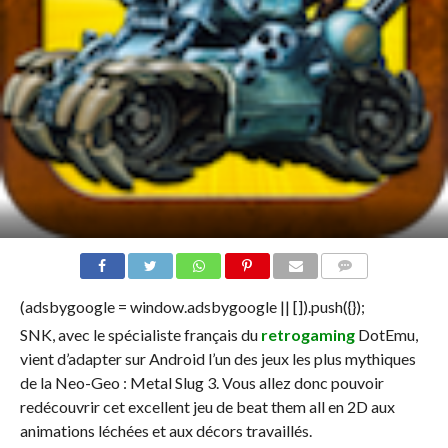
COMMENTS
(adsbygoogle = window.adsbygoogle || []).push({});
SNK, avec le spécialiste français du
retrogaming
DotEmu,
vient d’adapter sur Android l’un des jeux les plus mythiques
de la Neo-Geo : Metal Slug 3. Vous allez donc pouvoir
redécouvrir cet excellent jeu de beat them all en 2D aux
animations léchées et aux décors travaillés.