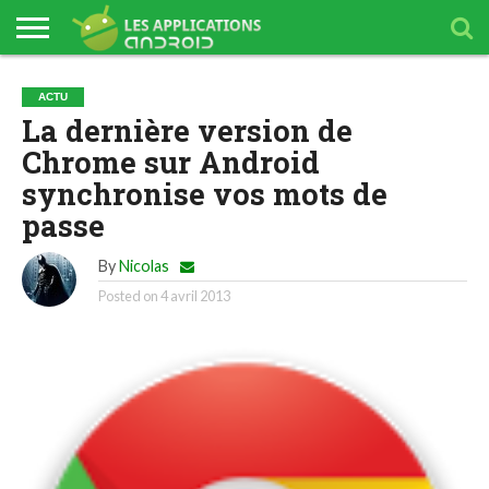
ANNUAIRE
TÉLÉCHARGER
TÉLÉCHARGER
TÉLÉCHARGER
TÉLÉCHARGER
TÉLÉCHARGER
TÉLÉCHARGER
ACTU
FDJ
WINAMAX
PARIONS
BETCLIC
ORANGE
ETORO
La dernière version de
SPORT
BANK
Chrome sur Android
synchronise vos mots de
passe
By
Nicolas
Posted on
4 avril 2013