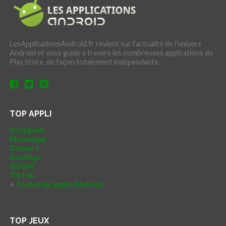
LesApplicationsAndroid.fr revient sur l’actualité de l’univers
Android et vous guide à travers les nombreuses applications du
Play Store, de façon totalement indépendante.
TOP APPLI
Instagram
Messenger
Disney +
Duolingo
ZOOM
TikTok
+
Toutes les applis Android
TOP JEUX