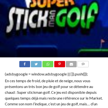
COMMENTS
(adsbygoogle = window.adsbygoogle || []).push({});
En ces temps de froid, de pluie et de neige, nous vous
présentons un très bon jeu de golf pour se détendre au
chaud : Super stickman golf. Ce jeu est disponible depuis
quelques temps déjà mais reste une référence sur le Market.
Comme son nom l’indique, c’est un jeu de golf, mais… d’un